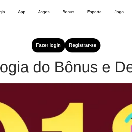
gin
App
Jogos
Bonus
Esporte
Jogo
us de 100% no primeiro depósito, até R$8.100. Jogue mais de 4.000 jo
 suporte 24/7.
Fazer login
Registrar-se
logia do Bônus e D