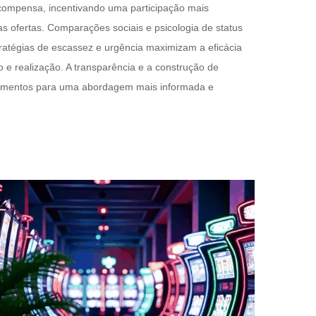
recompensa, incentivando uma participação mais
s ofertas. Comparações sociais e psicologia de status
atégias de escassez e urgência maximizam a eficácia
 e realização. A transparência e a construção de
ecimentos para uma abordagem mais informada e