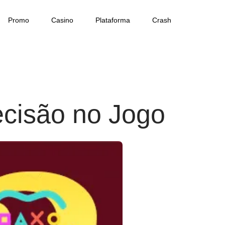
Promo
Casino
Plataforma
Crash
gos, incluindo slots populares, jogos de mesa e apostas esportivas.
ecisão no Jogo