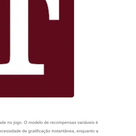
ade no jogo. O modelo de recompensas variáveis é
cessidade de gratificação instantânea, enquanto a