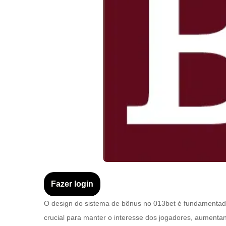
Fazer login
O design do sistema de bônus no 013bet é fundamentado
crucial para manter o interesse dos jogadores, aumenta