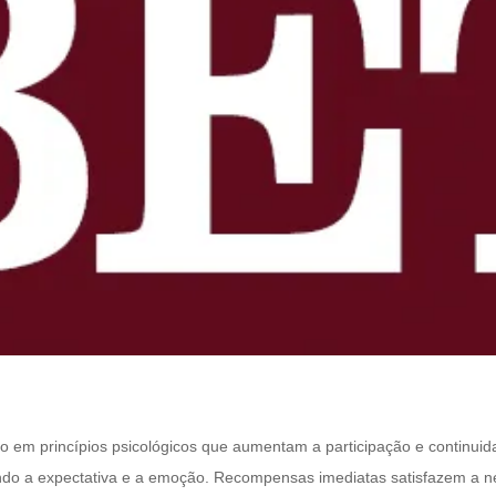
 em princípios psicológicos que aumentam a participação e continuid
ndo a expectativa e a emoção. Recompensas imediatas satisfazem a ne